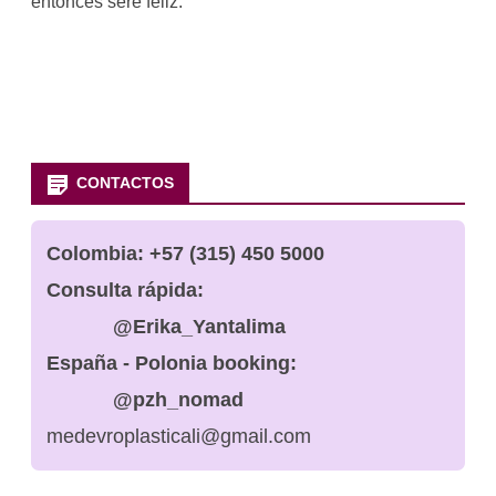
entonces seré feliz.
CONTACTOS
Colombia:
+57 (315) 450 5000
Consulta rápida:
@Erika_Yantalima
España - Polonia booking:
@pzh_nomad
medevroplasticali@gmail.com