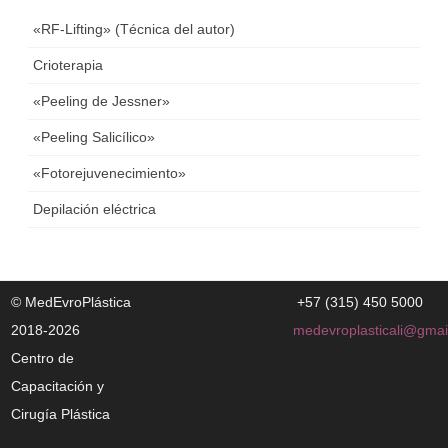
«RF-Lifting» (Técnica del autor)
Crioterapia
«Peeling de Jessner»
«Peeling Salicílico»
«Fotorejuvenecimiento»
Depilación eléctrica
© MedEvroPlástiсa
+57 (315) 450 5000
2018-2026
medevroplasticali@gmai
Centro de
Capacitación y
Cirugía Plástica