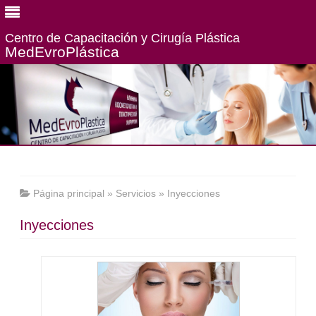
Centro de Capacitación y Cirugía Plástica
MedEvroPlástiсa
Página principal
»
Servicios
»
Inyecciones
Inyecciones