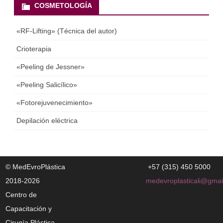
COSMETOLOGÍA
«RF-Lifting» (Técnica del autor)
Crioterapia
«Peeling de Jessner»
«Peeling Salicílico»
«Fotorejuvenecimiento»
Depilación eléctrica
© MedEvroPlástiсa
+57 (315) 450 5000
2018-2026
medevroplasticali@gmai
Centro de
Capacitación y
Cirugía Plástica