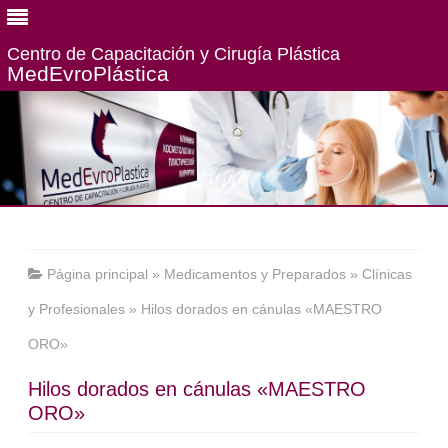
Centro de Capacitación y Cirugía Plástica
MedEvroPlástiсa
Página principal
»
Medicamentos y Preparados
»
Clínicas
y Profesionales
»
Hilos dorados en cánulas «MAESTRO
ORO»
Hilos dorados en cánulas «MAESTRO
ORO»